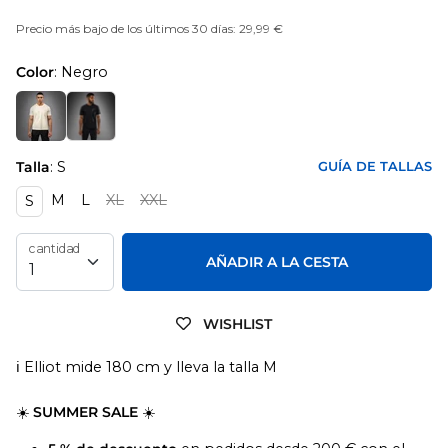
Precio más bajo de los últimos 30 días: 29,99 €
Color
: Negro
Talla
: S
GUÍA DE TALLAS
M
L
XL
XXL
S
cantidad
AÑADIR A LA CESTA
WISHLIST
ℹ️ Elliot mide 180 cm y lleva la talla M
☀️
SUMMER SALE
☀️