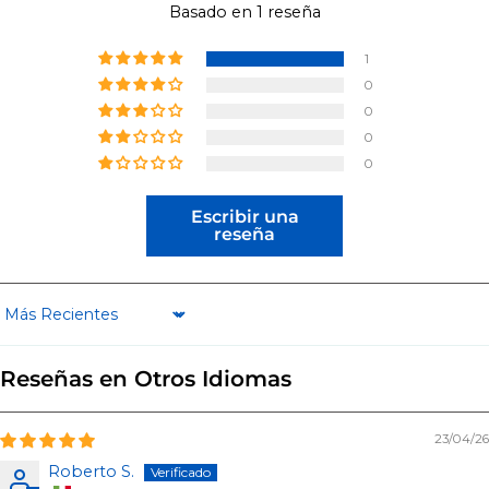
Basado en 1 reseña
1
0
0
0
0
Escribir una
reseña
Sort by
Reseñas en Otros Idiomas
23/04/26
Roberto S.