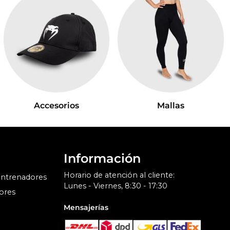
Accesorios
Mallas
Información
Horario de atención al cliente:
entrenadores
Lunes - Viernes, 8:30 - 17:30
ores
Mensajerías