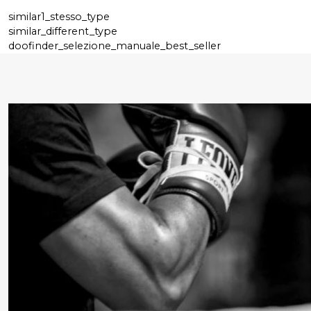
similar1_stesso_type
similar_different_type
doofinder_selezione_manuale_best_seller