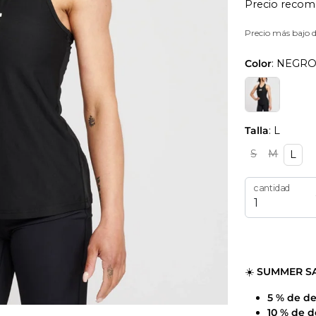
Precio recom
Precio más bajo d
Color
: NEGR
Talla
: L
S
M
L
cantidad
☀️
SUMMER S
5 % de d
10 % de 