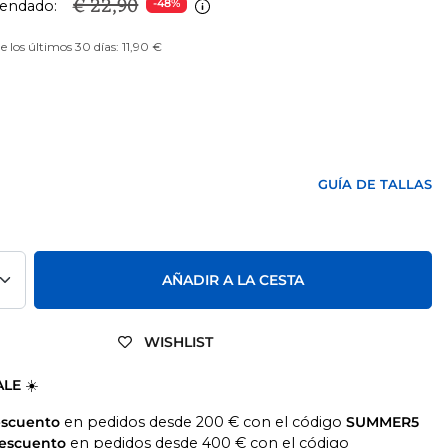
€ 22,90
endado:
-48%
e los últimos 30 días: 11,90 €
O
GUÍA DE TALLAS
AÑADIR A LA CESTA
WISHLIST
ALE
☀️
escuento
en pedidos desde 200 € con el código
SUMMER5
descuento
en pedidos desde 400 € con el código