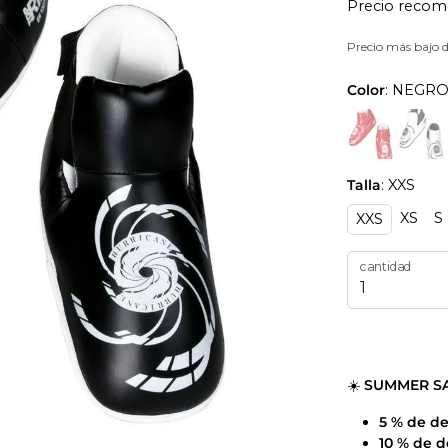
Precio recom
Precio más bajo d
Color
: NEGR
Talla
: XXS
XS
S
XXS
cantidad
☀️
SUMMER S
5 % de d
10 % de 