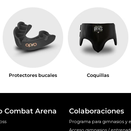
Protectores bucales
Coquillas
o Combat Arena
Colaboraciones
oss
Programa para gimnasios y 
Acceso gimnasios / entrenad