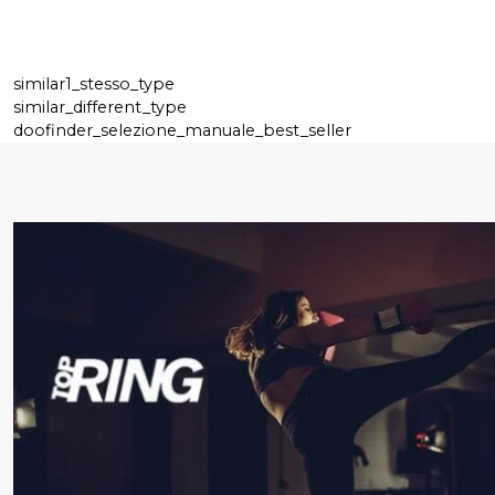
similar1_stesso_type
similar_different_type
doofinder_selezione_manuale_best_seller