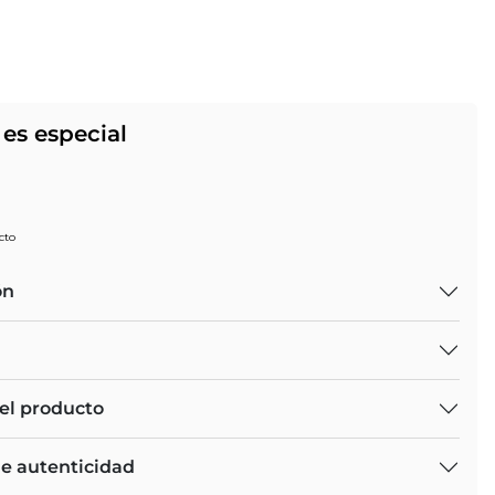
es especial
cto
ón
el producto
de autenticidad