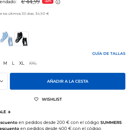
€ 44,99
endado:
-22%
e los últimos 30 días: 34,90 €
O
GUÍA DE TALLAS
M
L
XL
XXL
AÑADIR A LA CESTA
WISHLIST
ALE
☀️
escuento
en pedidos desde 200 € con el código
SUMMER5
descuento
en pedidos desde 400 € con el código